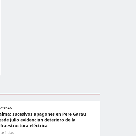
OCIEDAD
alma: sucesivos apagones en Pere Garau
esde julio evidencian deterioro de la
nfraestructura eléctrica
ce 1 días