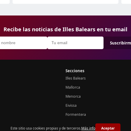
Recibe las noticias de Illes Balears en tu email
Suscribir
Secciones
Illes Balears
Mallorca
Menorca
Eivissa
Formentera
Este sitio usa cookies propias y de terceros.
Más info
Aceptar
© 2026 Notícies Balears