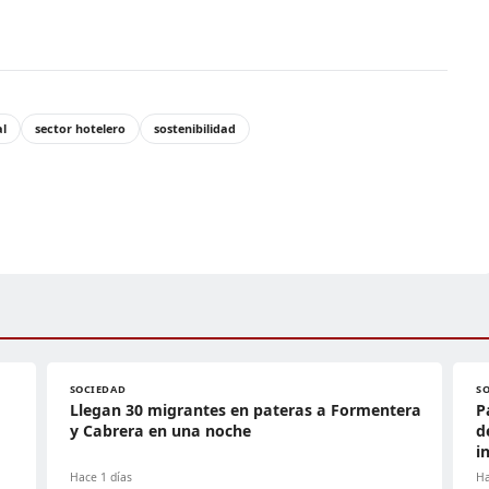
al
sector hotelero
sostenibilidad
SOCIEDAD
S
Llegan 30 migrantes en pateras a Formentera
P
y Cabrera en una noche
d
i
Hace 1 días
Ha