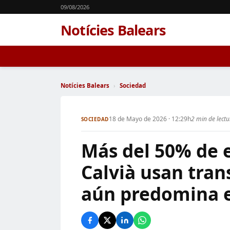
09/08/2026
Notícies Balears
Notícies Balears
›
Sociedad
18 de Mayo de 2026 · 12:29h
2 min de lect
SOCIEDAD
Más del 50% de 
Calvià usan tran
aún predomina e