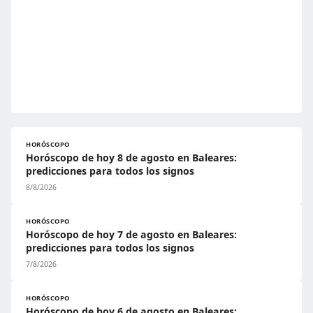
HORÓSCOPO
Horóscopo de hoy 8 de agosto en Baleares:
predicciones para todos los signos
8/8/2026
HORÓSCOPO
Horóscopo de hoy 7 de agosto en Baleares:
predicciones para todos los signos
7/8/2026
HORÓSCOPO
Horóscopo de hoy 6 de agosto en Baleares: