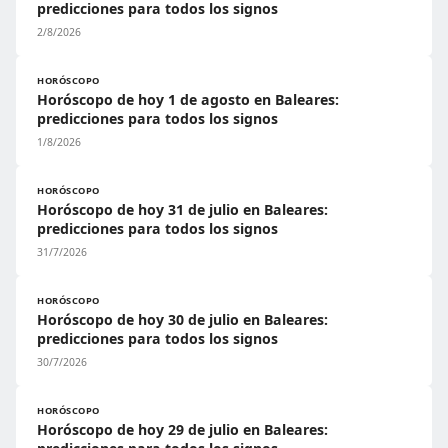
predicciones para todos los signos
2/8/2026
HORÓSCOPO
Horóscopo de hoy 1 de agosto en Baleares:
predicciones para todos los signos
1/8/2026
HORÓSCOPO
Horóscopo de hoy 31 de julio en Baleares:
predicciones para todos los signos
31/7/2026
HORÓSCOPO
Horóscopo de hoy 30 de julio en Baleares:
predicciones para todos los signos
30/7/2026
HORÓSCOPO
Horóscopo de hoy 29 de julio en Baleares: