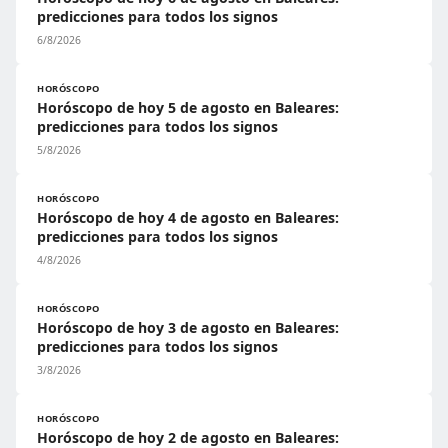
predicciones para todos los signos
6/8/2026
HORÓSCOPO
Horóscopo de hoy 5 de agosto en Baleares:
predicciones para todos los signos
5/8/2026
HORÓSCOPO
Horóscopo de hoy 4 de agosto en Baleares:
predicciones para todos los signos
4/8/2026
HORÓSCOPO
Horóscopo de hoy 3 de agosto en Baleares:
predicciones para todos los signos
3/8/2026
HORÓSCOPO
Horóscopo de hoy 2 de agosto en Baleares: