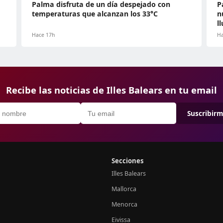
Palma disfruta de un día despejado con
P
temperaturas que alcanzan los 33°C
n
l
Hace 17h
Ha
Recibe las noticias de Illes Balears en tu email
Suscribir
Secciones
Illes Balears
Mallorca
Menorca
Eivissa