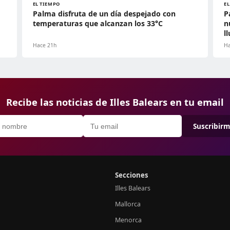
EL TIEMPO
E
Palma disfruta de un día despejado con
P
temperaturas que alcanzan los 33°C
n
l
Hace 21h
Ha
Recibe las noticias de Illes Balears en tu email
Suscribir
Secciones
Illes Balears
Mallorca
Menorca