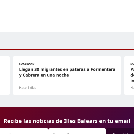
SOCIEDAD
S
Llegan 30 migrantes en pateras a Formentera
P
y Cabrera en una noche
d
i
Hace 1 días
Ha
Recibe las noticias de Illes Balears en tu email