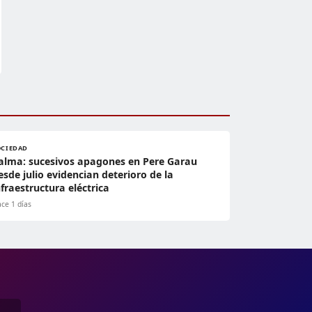
OCIEDAD
alma: sucesivos apagones en Pere Garau
esde julio evidencian deterioro de la
nfraestructura eléctrica
ce 1 días