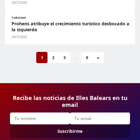
24/7/2026
TURISMO
Prohens atribuye el crecimiento turístico desbocado a
la izquierda
24/7/2026
1
2
3
...
9
»
Recibe las noticias de Illes Balears en tu
email
Suscribirme