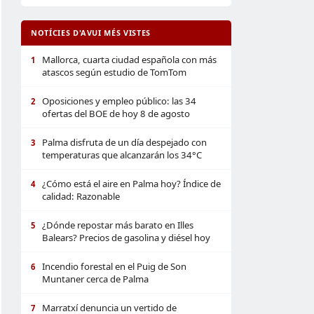
NOTÍCIES D'AVUI MÉS VISTES
Mallorca, cuarta ciudad española con más
1
atascos según estudio de TomTom
Oposiciones y empleo público: las 34
2
ofertas del BOE de hoy 8 de agosto
Palma disfruta de un día despejado con
3
temperaturas que alcanzarán los 34°C
¿Cómo está el aire en Palma hoy? Índice de
4
calidad: Razonable
¿Dónde repostar más barato en Illes
5
Balears? Precios de gasolina y diésel hoy
Incendio forestal en el Puig de Son
6
Muntaner cerca de Palma
Marratxí denuncia un vertido de
7