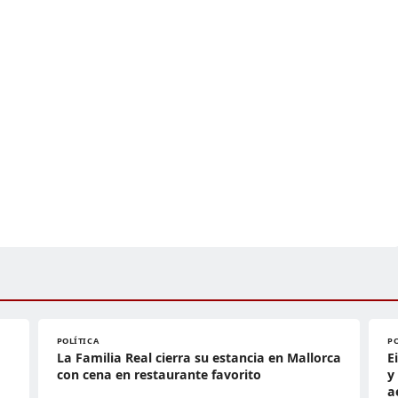
POLÍTICA
P
La Familia Real cierra su estancia en Mallorca
E
con cena en restaurante favorito
y
a